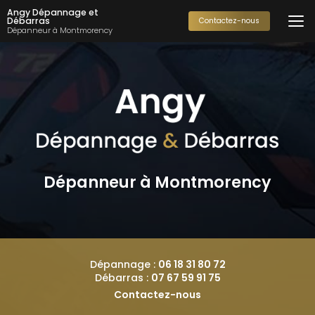
Aller
Angy Dépannage et
au
Débarras
Contactez-nous
Dépanneur à Montmorency
contenu
principal
Dépanneur à Montmorency
Dépannage :
06 18 31 80 72
Débarras :
07 67 59 91 75
Contactez-nous