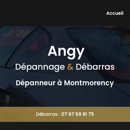
e
Accueil
Dépanneur à Montmorency
Débarras :
07 67 59 91 75
e suite accident de voiture Versailles