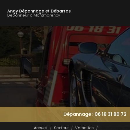
Navigation principal
Aller
au
Angy Dépannage et Débarras
contenu
Dépanneur à Montmorency
principal
Dépannage :
06 18 31 80 72
Accueil
Secteur
Versailles
Dépannage rapid