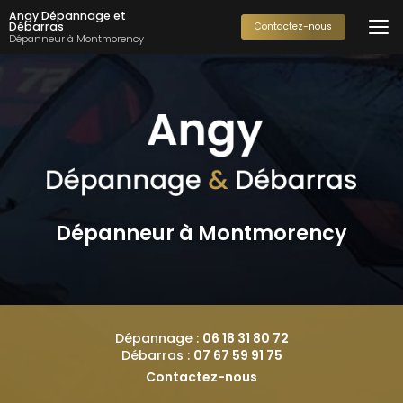
Aller
Angy Dépannage et
au
Débarras
Contactez-nous
Dépanneur à Montmorency
contenu
principal
Dépanneur à Montmorency
Dépannage :
06 18 31 80 72
Débarras :
07 67 59 91 75
Contactez-nous