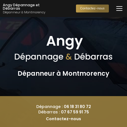
Aller
Angy Dépannage et
au
Débarras
Contactez-nous
Dépanneur à Montmorency
contenu
principal
Dépanneur à Montmorency
Dépannage :
06 18 31 80 72
Débarras :
07 67 59 91 75
Contactez-nous