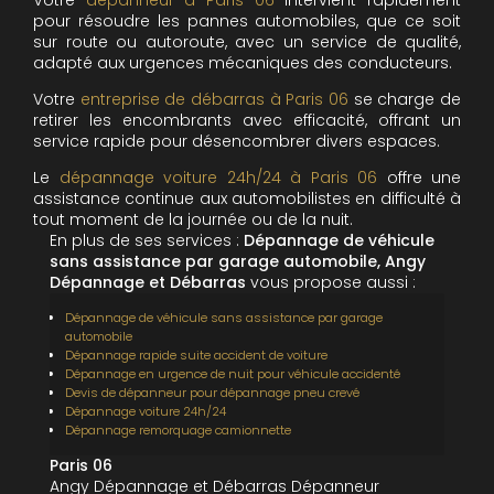
pour résoudre les pannes automobiles, que ce soit
sur route ou autoroute, avec un service de qualité,
adapté aux urgences mécaniques des conducteurs.
Votre
entreprise de débarras à Paris 06
se charge de
retirer les encombrants avec efficacité, offrant un
service rapide pour désencombrer divers espaces.
Le
dépannage voiture 24h/24 à Paris 06
offre une
assistance continue aux automobilistes en difficulté à
tout moment de la journée ou de la nuit.
En plus de ses services :
Dépannage de véhicule
sans assistance par garage automobile, Angy
Dépannage et Débarras
vous propose aussi :
Dépannage de véhicule sans assistance par garage
automobile
Dépannage rapide suite accident de voiture
Dépannage en urgence de nuit pour véhicule accidenté
Devis de dépanneur pour dépannage pneu crevé
Dépannage voiture 24h/24
Dépannage remorquage camionnette
Paris 06
Angy Dépannage et Débarras Dépanneur