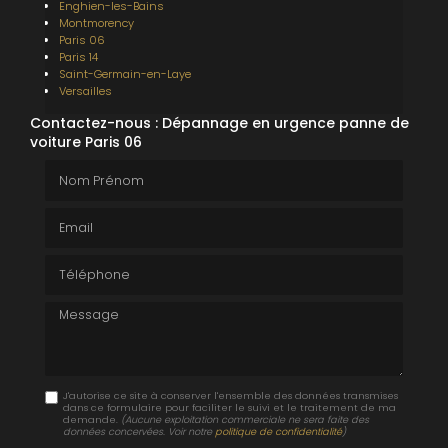
Enghien-les-Bains
Montmorency
Paris 06
Paris 14
Saint-Germain-en-Laye
Versailles
Contactez-nous : Dépannage en urgence panne de
voiture Paris 06
Nom Prénom
Email
Téléphone
Message
J'autorise ce site à conserver l'ensemble des données transmises
dans ce formulaire pour faciliter le suivi et le traitement de ma
demande.
(Aucune exploitation commerciale ne sera faite des
données concervées. Voir notre
politique de confidentialité
)