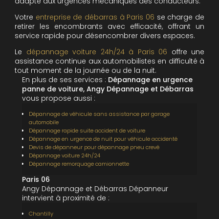
adapté aux urgences mécaniques des conducteurs.
Votre
entreprise de débarras à Paris 06
se charge de
retirer les encombrants avec efficacité, offrant un
service rapide pour désencombrer divers espaces.
Le
dépannage voiture 24h/24 à Paris 06
offre une
assistance continue aux automobilistes en difficulté à
tout moment de la journée ou de la nuit.
En plus de ses services :
Dépannage en urgence
panne de voiture, Angy Dépannage et Débarras
vous propose aussi :
Dépannage de véhicule sans assistance par garage
automobile
Dépannage rapide suite accident de voiture
Dépannage en urgence de nuit pour véhicule accidenté
Devis de dépanneur pour dépannage pneu crevé
Dépannage voiture 24h/24
Dépannage remorquage camionnette
Paris 06
Angy Dépannage et Débarras Dépanneur
intervient à proximité de :
Chantilly