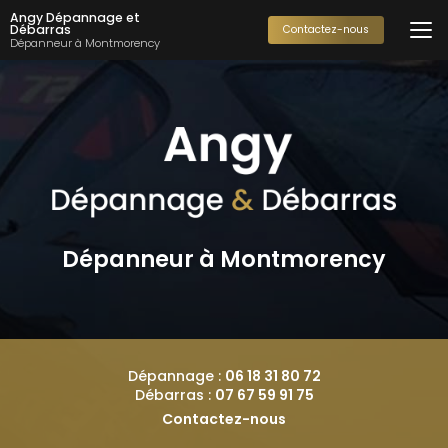
Aller
Angy Dépannage et
au
Débarras
Contactez-nous
Dépanneur à Montmorency
contenu
principal
Dépanneur à Montmorency
Dépannage :
06 18 31 80 72
Débarras :
07 67 59 91 75
Contactez-nous