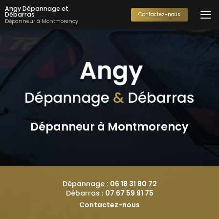
Aller
Angy Dépannage et
au
Débarras
Contactez-nous
Dépanneur à Montmorency
contenu
principal
Dépanneur à Montmorency
Dépannage :
06 18 31 80 72
Débarras :
07 67 59 91 75
Contactez-nous