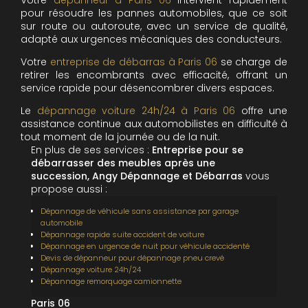
pour résoudre les pannes automobiles, que ce soit
sur route ou autoroute, avec un service de qualité,
adapté aux urgences mécaniques des conducteurs.
Votre
entreprise de débarras à Paris 06
se charge de
retirer les encombrants avec efficacité, offrant un
service rapide pour désencombrer divers espaces.
Le
dépannage voiture 24h/24 à Paris 06
offre une
assistance continue aux automobilistes en difficulté à
tout moment de la journée ou de la nuit.
En plus de ses services :
Entreprise pour se
débarrasser des meubles après une
succession, Angy Dépannage et Débarras
vous
propose aussi :
Dépannage de véhicule sans assistance par garage
automobile
Dépannage rapide suite accident de voiture
Dépannage en urgence de nuit pour véhicule accidenté
Devis de dépanneur pour dépannage pneu crevé
Dépannage voiture 24h/24
Dépannage remorquage camionnette
Paris 06