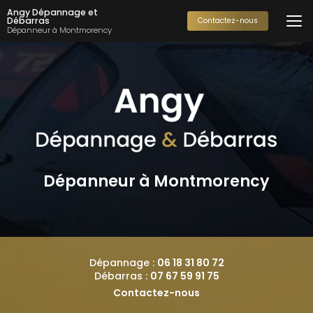
Aller
Angy Dépannage et
au
Débarras
Contactez-nous
Dépanneur à Montmorency
contenu
principal
Dépanneur à Montmorency
Dépannage :
06 18 31 80 72
Débarras :
07 67 59 91 75
Contactez-nous