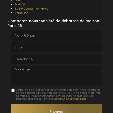
Paris 14
Saint-Germain-en-Laye
Versailles
Contactez-nous : Société de débarras de maison
Paris 06
Nom Prénom
Email
Téléphone
Message
J'autorise ce site à conserver l'ensemble des données transmises
dans ce formulaire pour faciliter le suivi et le traitement de ma
demande.
(Aucune exploitation commerciale ne sera faite des
données concervées. Voir notre
politique de confidentialité
)