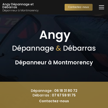
Aller
Angy Dépannage et
au
Débarras
Contactez-nous
Dépanneur à Montmorency
contenu
principal
Dépanneur à Montmorency
Dépannage :
06 18 31 80 72
Débarras :
07 67 59 91 75
Contactez-nous