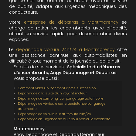
que ce soit sur route ou autoroute, avec un service
de qualité, adapté aux urgences mécaniques des
conducteurs.
Votre
entreprise de débarras à Montmorency
se
charge de retirer les encombrants avec efficacité,
offrant un service rapide pour désencombrer divers
espaces.
Le
dépannage voiture 24h/24 à Montmorency
offre
une assistance continue aux automobilistes en
difficulté à tout moment de la journée ou de la nuit.
En plus de ses services :
Spécialiste du débarras
d'encombrants, Angy Dépannage et Débarras
vous propose aussi :
Comment vider un logement après succession
Dépannage à la suite d'un voyant moteur
Dépannage de camping-car par garage automobile
Dépannage de véhicule sans assistance par garage
automobile
Dépannage de voiture sur autoroute 24h/24
Dépannage en urgence de nuit pour véhicule accidenté
Montmorency
Angy Dépannage et Débarras Dépanneur