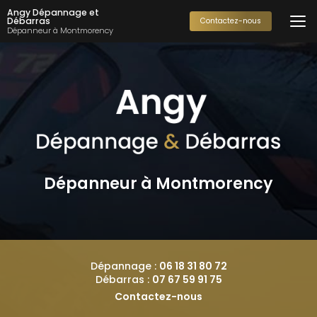
Aller
Angy Dépannage et
au
Débarras
Contactez-nous
Dépanneur à Montmorency
contenu
principal
Dépanneur à Montmorency
Dépannage :
06 18 31 80 72
Débarras :
07 67 59 91 75
Contactez-nous